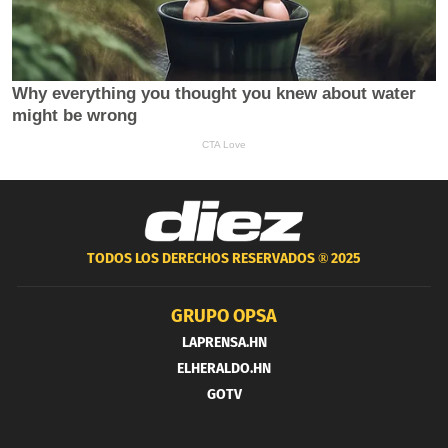
TODOS LOS DERECHOS RESERVADOS ®
2025
GRUPO OPSA
LAPRENSA.HN
ELHERALDO.HN
GOTV