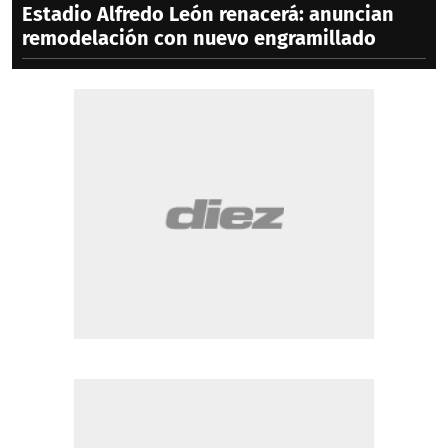
Estadio Alfredo León renacerá: anuncian
remodelación con nuevo engramillado