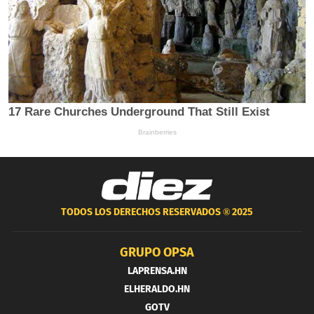
TODOS LOS DERECHOS RESERVADOS ®
2025
GRUPO OPSA
LAPRENSA.HN
ELHERALDO.HN
GOTV