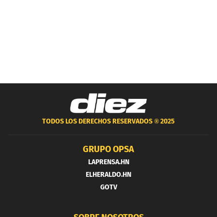
TODOS LOS DERECHOS RESERVADOS ®
2025
GRUPO OPSA
LAPRENSA.HN
ELHERALDO.HN
GOTV