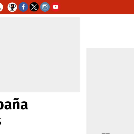
spaña
s