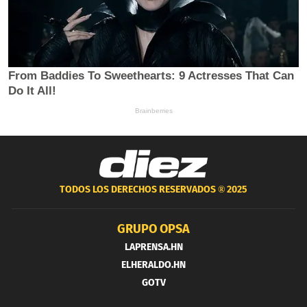
TODOS LOS DERECHOS RESERVADOS ®
2025
GRUPO OPSA
LAPRENSA.HN
ELHERALDO.HN
GOTV