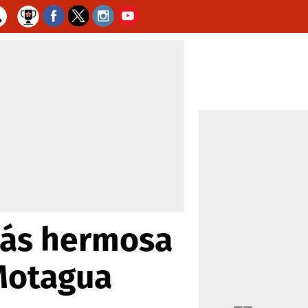
 más hermosa
 Motagua