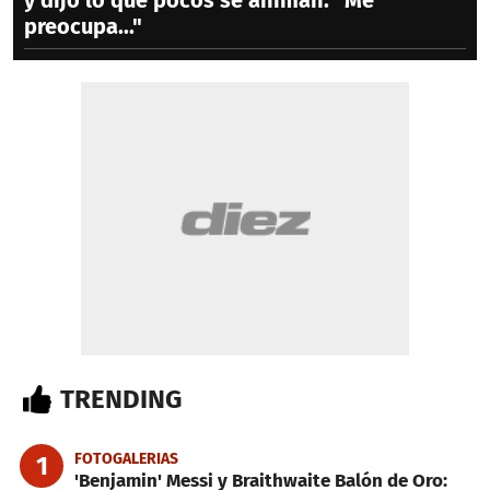
y dijo lo que pocos se animan: "Me
preocupa..."
TRENDING
FOTOGALERIAS
1
'Benjamin' Messi y Braithwaite Balón de Oro: