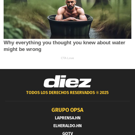
TODOS LOS DERECHOS RESERVADOS ®
2025
GRUPO OPSA
LAPRENSA.HN
ELHERALDO.HN
GOTV