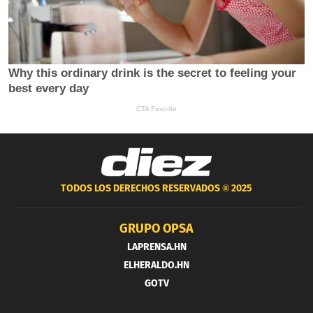
TODOS LOS DERECHOS RESERVADOS ®
2025
GRUPO OPSA
LAPRENSA.HN
ELHERALDO.HN
GOTV