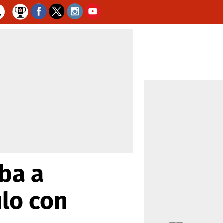
iba a
ulo con