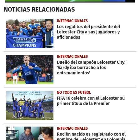
0
NOTICIAS
RELACIONADAS
seconds
of
15
INTERNACIONALES
seconds
Los regalitos del presidente del
Leicester City a sus jugadores y
aficionados
INTERNACIONALES
Dueño del campeón Leicester City:
'Vardy iba borracho a los
entrenamientos'
NO TODO ES FUTBOL
FIFA 16 celebra con el Leicester su
primer título de la Premier
INTERNACIONALES
Recién nacido es registrado con el
nombre de 'Leicester' en Colombia