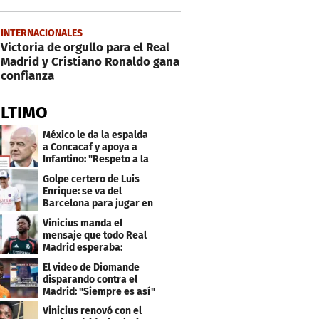
INTERNACIONALES
Victoria de orgullo para el Real
Madrid y Cristiano Ronaldo gana
confianza
ÚLTIMO
México le da la espalda
a Concacaf y apoya a
Infantino: "Respeto a la
gobernanza"
Golpe certero de Luis
Enrique: se va del
Barcelona para jugar en
el PSG
Vinicius manda el
mensaje que todo Real
Madrid esperaba:
"Mourinho..."
El video de Diomande
disparando contra el
Madrid: "Siempre es así"
Vinicius renovó con el