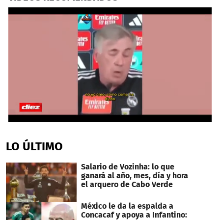
0
seconds
of
LO ÚLTIMO
49
seconds
Salario de Vozinha: lo que
ganará al año, mes, día y hora
el arquero de Cabo Verde
México le da la espalda a
Concacaf y apoya a Infantino: