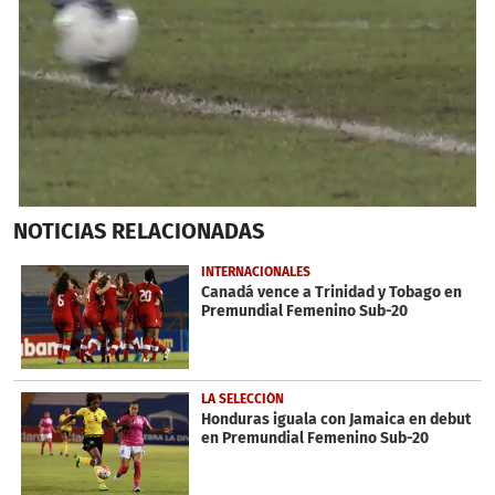
0
NOTICIAS
RELACIONADAS
seconds
of
4
INTERNACIONALES
minutes,
Canadá vence a Trinidad y Tobago en
31
Premundial Femenino Sub-20
seconds
LA SELECCIÓN
Honduras iguala con Jamaica en debut
en Premundial Femenino Sub-20