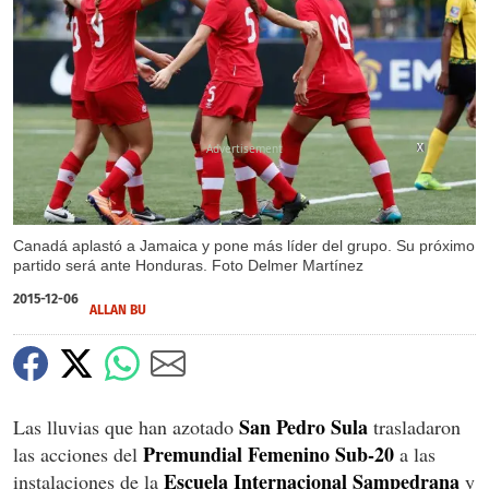
X
X
Canadá aplastó a Jamaica y pone más líder del grupo. Su próximo
partido será ante Honduras. Foto Delmer Martínez
2015-12-06
ALLAN BU
San Pedro Sula
Las lluvias que han azotado
trasladaron
Premundial Femenino Sub-20
las acciones del
a las
Escuela Internacional Sampedrana
instalaciones de la
y