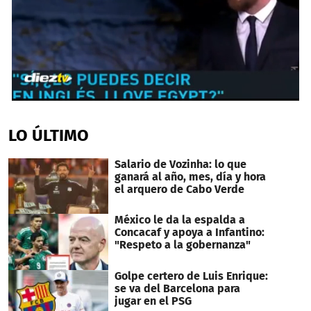
1
second
of
LO ÚLTIMO
22
seconds
Salario de Vozinha: lo que
ganará al año, mes, día y hora
el arquero de Cabo Verde
México le da la espalda a
Concacaf y apoya a Infantino:
"Respeto a la gobernanza"
Golpe certero de Luis Enrique:
se va del Barcelona para
jugar en el PSG