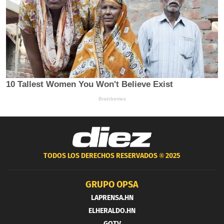
TODOS LOS DERECHOS RESERVADOS ®
2025
GRUPO OPSA
LAPRENSA.HN
ELHERALDO.HN
GOTV