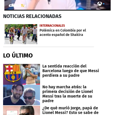
0
NOTICIAS
RELACIONADAS
seconds
of
1
INTERNACIONALES
minute,
Polémica en Colombia por el
52
acento español de Shakira
seconds
LO ÚLTIMO
La sentida reacción del
Barcelona luego de que Messi
perdiera a su padre
No hay marcha atrás: la
primera decisión de Lionel
Messi tras la muerte de su
padre
¿De qué murió Jorge, papá de
Lionel Messi? Esto se sabe de