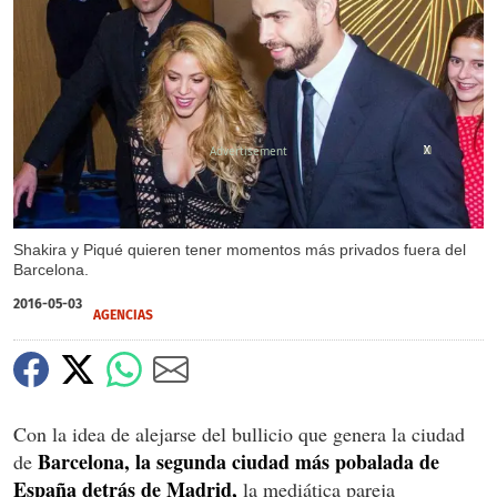
X
X
X
X
Shakira y Piqué quieren tener momentos más privados fuera del
Barcelona.
2016-05-03
AGENCIAS
Con la idea de alejarse del bullicio que genera la ciudad
Barcelona, la segunda ciudad más pobalada de
de
España detrás de Madrid,
la mediática pareja