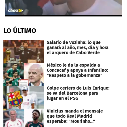
0
seconds
of
LO ÚLTIMO
5
minutes,
0
Salario de Vozinha: lo que
ganará al año, mes, día y hora
el arquero de Cabo Verde
México le da la espalda a
Concacaf y apoya a Infantino:
"Respeto a la gobernanza"
Golpe certero de Luis Enrique:
se va del Barcelona para
jugar en el PSG
Vinicius manda el mensaje
que todo Real Madrid
esperaba: "Mourinho..."