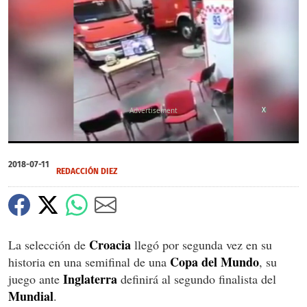
X
0
of
2018-07-11
43
REDACCIÓN DIEZ
seconds
Croacia
La selección de
llegó por segunda vez en su
Copa del Mundo
historia en una semifinal de una
, su
Inglaterra
juego ante
definirá al segundo finalista del
Mundial
.