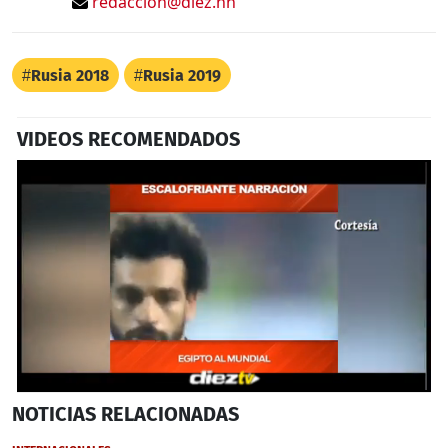
redaccion@diez.hn
Rusia 2018
Rusia 2019
VIDEOS RECOMENDADOS
0
NOTICIAS
RELACIONADAS
seconds
of
1