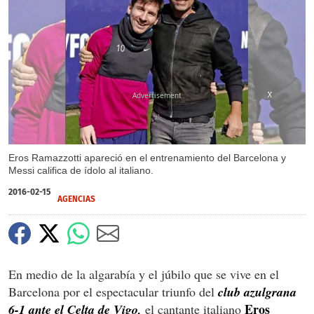
X
X
X
X
X
Eros Ramazzotti apareció en el entrenamiento del Barcelona y
Messi califica de ídolo al italiano.
2016-02-15
AGENCIAS
En medio de la algarabía y el júbilo que se vive en el
Barcelona por el espectacular triunfo del
club azulgrana
Eros
6-1 ante el Celta de Vigo,
el cantante italiano