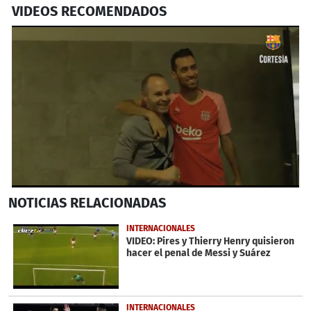
VIDEOS RECOMENDADOS
0
NOTICIAS
RELACIONADAS
seconds
of
2
INTERNACIONALES
minutes,
VIDEO: Pires y Thierry Henry quisieron
20
hacer el penal de Messi y Suárez
seconds
INTERNACIONALES