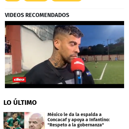
VIDEOS RECOMENDADOS
0
seconds
of
LO ÚLTIMO
1
minute,
29
México le da la espalda a
seconds
Concacaf y apoya a Infantino:
"Respeto a la gobernanza"