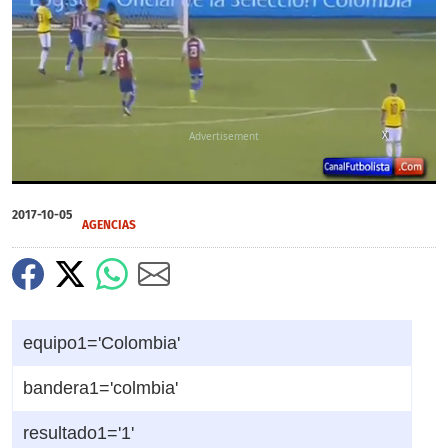
X
0
seconds
2017-10-05
of
AGENCIAS
1
minute,
15
seconds
equipo1='Colombia'
bandera1='colmbia'
resultado1='1'