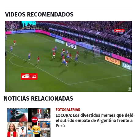
VIDEOS RECOMENDADOS
0
NOTICIAS
RELACIONADAS
seconds
of
46
FOTOGALERÍAS
seconds
LOCURA: Los divertidos memes que dejó
el sufrido empate de Argentina frente a
Perú