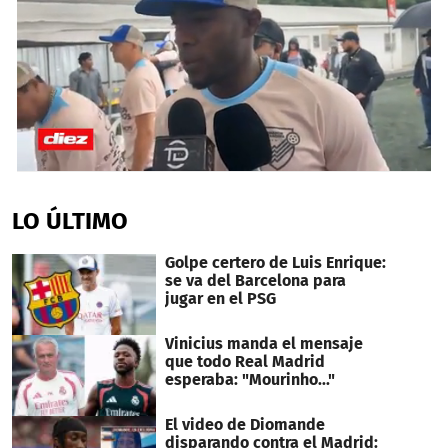
0
seconds
of
LO ÚLTIMO
4
minutes,
16
Golpe certero de Luis Enrique:
seconds
se va del Barcelona para
jugar en el PSG
Vinicius manda el mensaje
que todo Real Madrid
esperaba: "Mourinho..."
El video de Diomande
disparando contra el Madrid: