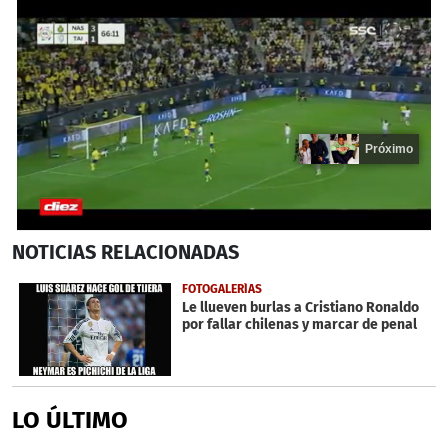
Próximo
0
NOTICIAS
RELACIONADAS
seconds
of
16
FOTOGALERÍAS
seconds
Le llueven burlas a Cristiano Ronaldo
por fallar chilenas y marcar de penal
LO ÚLTIMO