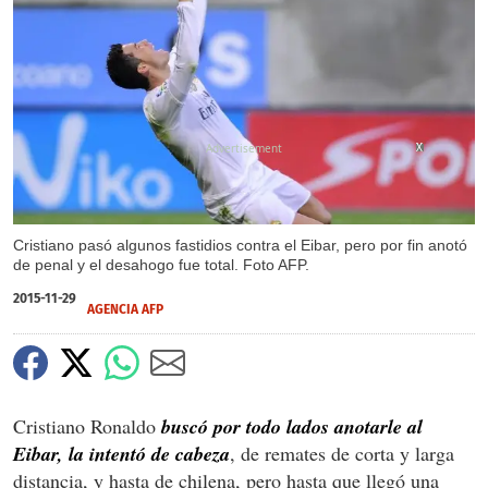
X
X
Cristiano pasó algunos fastidios contra el Eibar, pero por fin anotó
de penal y el desahogo fue total. Foto AFP.
2015-11-29
AGENCIA AFP
Cristiano Ronaldo
buscó por todo lados anotarle al
Eibar, la intentó de cabeza
, de remates de corta y larga
distancia, y hasta de chilena, pero hasta que llegó una