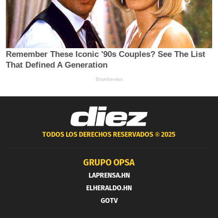
TODOS LOS DERECHOS RESERVADOS ®
2025
GRUPO OPSA
LAPRENSA.HN
ELHERALDO.HN
GOTV