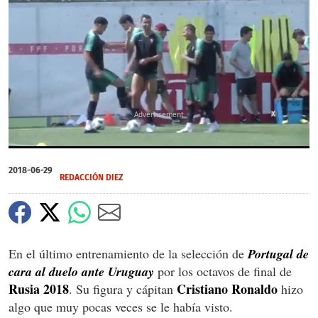
X
0
of
2018-06-29
34
REDACCIÓN DIEZ
seconds
En el último entrenamiento de la selección de
Portugal de
cara al duelo ante Uruguay
por los octavos de final de
Rusia 2018
Cristiano Ronaldo
. Su figura y cápitan
hizo
algo que muy pocas veces se le había visto.