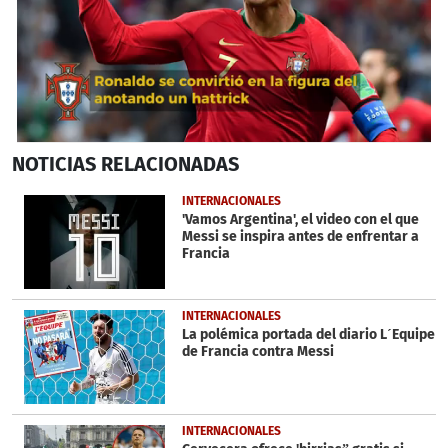
0
NOTICIAS
RELACIONADAS
of
36
seconds
INTERNACIONALES
'Vamos Argentina', el video con el que
Messi se inspira antes de enfrentar a
Francia
INTERNACIONALES
La polémica portada del diario L´Equipe
de Francia contra Messi
INTERNACIONALES