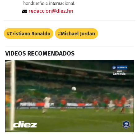
hondureño e internacional.
redaccion@diez.hn
Cristiano Ronaldo
Michael Jordan
VIDEOS RECOMENDADOS
0