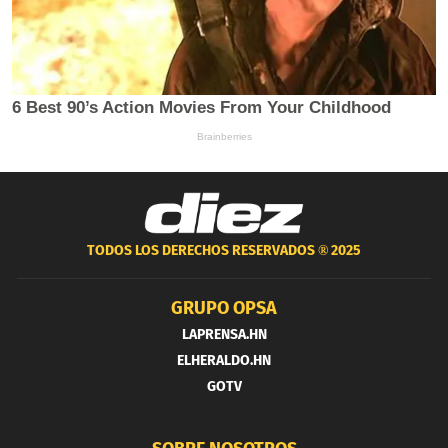
TODOS LOS DERECHOS RESERVADOS ®
2025
GRUPO OPSA
LAPRENSA.HN
ELHERALDO.HN
GOTV