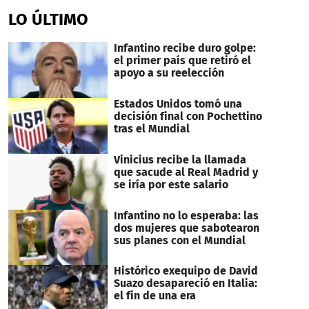
seconds
of
LO ÚLTIMO
1
minute,
27
Infantino recibe duro golpe:
seconds
el primer país que retiró el
apoyo a su reelección
Estados Unidos tomó una
decisión final con Pochettino
tras el Mundial
Vinicius recibe la llamada
que sacude al Real Madrid y
se iría por este salario
Infantino no lo esperaba: las
dos mujeres que sabotearon
sus planes con el Mundial
Histórico exequipo de David
Suazo desapareció en Italia:
el fin de una era