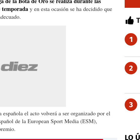
a de la Bota de Oro se realiza durante las
e temporada
y en esta ocasión se ha decidido que
 adecuado.
1
2
3
a española el acto volverá a ser organizado por el
 español de la European Sport Media (ESM),
premio.
LO 