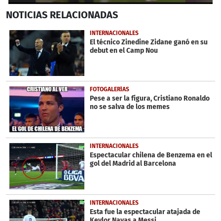
0
NOTICIAS
RELACIONADAS
seconds
of
59
INTERNACIONALES
seconds
El técnico Zinedine Zidane ganó en su
debut en el Camp Nou
FOTOGALERÍAS
Pese a ser la figura, Cristiano Ronaldo
no se salva de los memes
INTERNACIONALES
Espectacular chilena de Benzema en el
gol del Madrid al Barcelona
INTERNACIONALES
Esta fue la espectacular atajada de
Keylor Navas a Messi