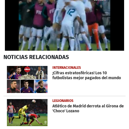
0
NOTICIAS
RELACIONADAS
seconds
of
39
INTERNACIONALES
seconds
¡Cifras estratosféricas! Los 10
futbolistas mejor pagados del mundo
LEGIONARIOS
Atlético de Madrid derrota al Girona de
'Choco' Lozano