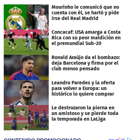
minutes,
2
Mourinho le comunicó que no
seconds
cuenta con él, se hartó y pide
irse del Real Madrid
Concacaf: USA amarga a Costa
Rica con su peor maldición en
el premundial Sub-20
Ronald Araújo da el bombazo:
deja Barcelona y firma por el
club menos pensado
Leandro Paredes y la oferta
para volver a Europa: un
histórico lo quiere comprar
Le destrozaron la pierna en
un amistoso y se pierde toda
la temporada en LaLiga