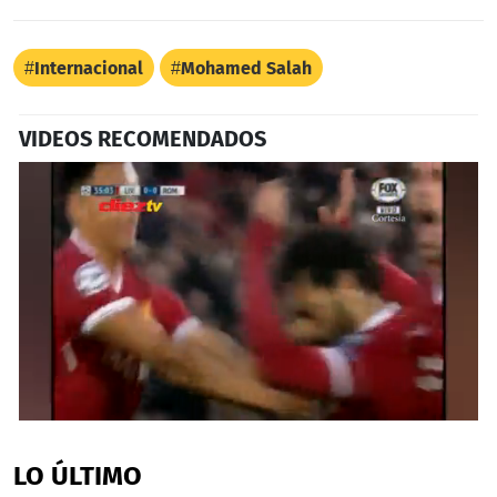
Internacional
Mohamed Salah
VIDEOS RECOMENDADOS
0
seconds
of
LO ÚLTIMO
2