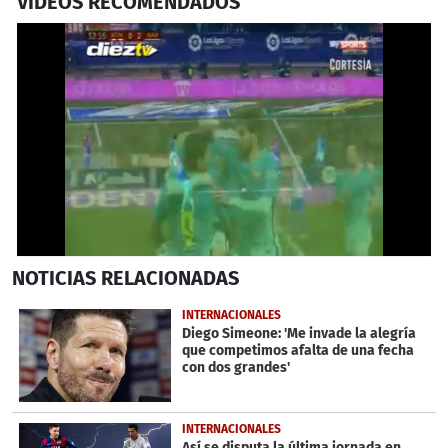
VIDEOS RECOMENDADOS
0
NOTICIAS
RELACIONADAS
seconds
of
34
INTERNACIONALES
seconds
Diego Simeone: 'Me invade la alegría
que competimos afalta de una fecha
con dos grandes'
INTERNACIONALES
Así se disputa la última jornada en