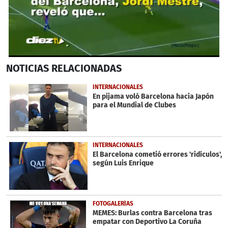
0
NOTICIAS
RELACIONADAS
seconds
of
30
INTERNACIONALES
seconds
En pijama voló Barcelona hacia Japón
para el Mundial de Clubes
INTERNACIONALES
El Barcelona cometió errores 'ridículos',
según Luis Enrique
FOTOGALERÍAS
MEMES: Burlas contra Barcelona tras
empatar con Deportivo La Coruña