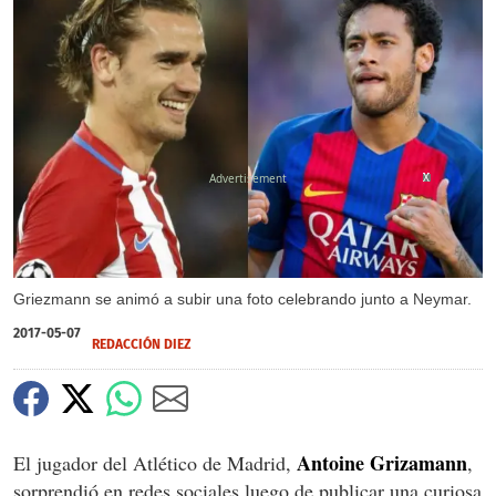
X
X
X
Griezmann se animó a subir una foto celebrando junto a Neymar.
2017-05-07
REDACCIÓN DIEZ
Antoine Grizamann
El jugador del Atlético de Madrid,
,
sorprendió en redes sociales luego de publicar una curiosa