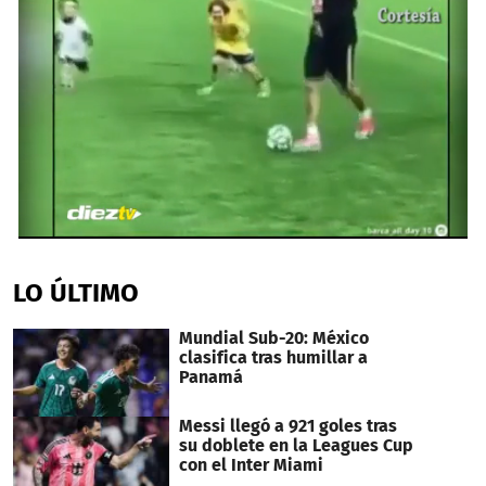
0
seconds
of
LO ÚLTIMO
41
seconds
Mundial Sub-20: México
clasifica tras humillar a
Panamá
Messi llegó a 921 goles tras
su doblete en la Leagues Cup
con el Inter Miami