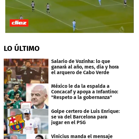
0
seconds
of
LO ÚLTIMO
1
minute,
43
Salario de Vozinha: lo que
seconds
ganará al año, mes, día y hora
el arquero de Cabo Verde
México le da la espalda a
Concacaf y apoya a Infantino:
"Respeto a la gobernanza"
Golpe certero de Luis Enrique:
se va del Barcelona para
jugar en el PSG
Vinicius manda el mensaje