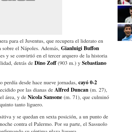
uera para el Juventus, que recupera el liderato en
Gianluigi Buffon
aja sobre el Nápoles. Además,
s y se convirtió en el tercer arquero de la historia
Dino Zoff
Sebastiano
ilidad, detrás de
(903 m.) y
cayó 0-2
no perdía desde hace nueve jornadas,
Alfred Duncan
ecidido por las dianas de
(m. 27),
Nicola Sansone
el área, y de
(m. 71), que culminó
quinto tanto liguero.
itiva y se quedan en sexta posición, a un punto de
a noche contra el Palermo. Por su parte, el Sassuolo
confirmando su séptima plaza liguera.