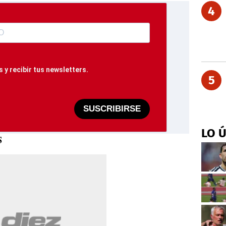
4
 y recibir tus newsletters.
5
SUSCRIBIRSE
LO 
S