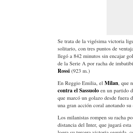
Se trata de la vigésima victoria lig
solitario, con tres puntos de vent
llegó a 842 minutos sin encajar gole
de la Serie A por racha de imbatib
Rossi
(923 m.)
Milan
En Reggio Emilia, el
, que 
contra el Sassuolo
en un partido d
que marcó un golazo desde fuera d
una gran acción coral anotando su 
Los milanistas rompen su racha pos
distancia del Inter, que jugará est
logra su tercera victoria seguida, 