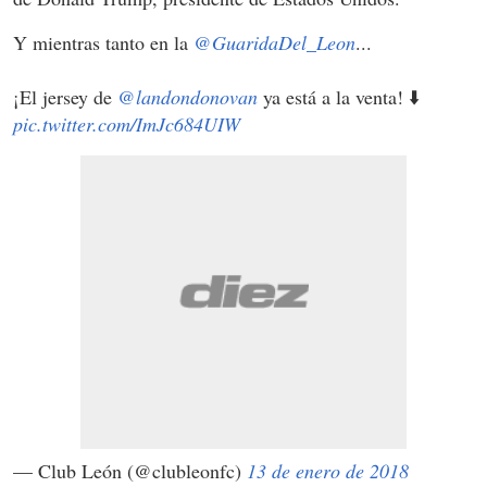
Y mientras tanto en la
@GuaridaDel_Leon
...
¡El jersey de
@landondonovan
ya está a la venta! ⬇️
pic.twitter.com/ImJc684UIW
— Club León (@clubleonfc)
13 de enero de 2018