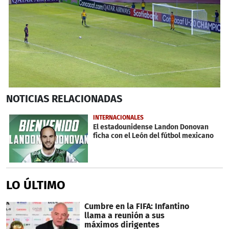
0
NOTICIAS
RELACIONADAS
seconds
of
2
INTERNACIONALES
minutes,
El estadounidense Landon Donovan
24
ficha con el León del fútbol mexicano
seconds
LO ÚLTIMO
Cumbre en la FIFA: Infantino
llama a reunión a sus
máximos dirigentes