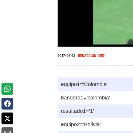
0
seconds
2017-03-23
REDACCIÓN DIEZ
of
0
seconds
Volume
0%
equipo1='Colombia'
bandera1='colombia'
resultado1='1'
equipo2='Bolivia'