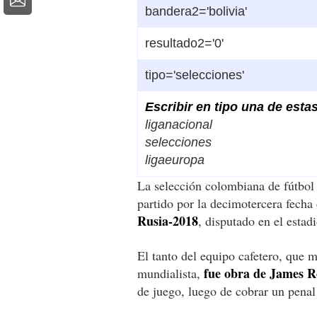
bandera2='bolivia'
resultado2='0'
tipo='selecciones'
Escribir en
tipo
una de esta
liganacional
selecciones
ligaeuropa
La selección colombiana de fútbo
partido por la decimotercera fecha 
Rusia-2018
, disputado en el esta
El tanto del equipo cafetero, que m
fue obra de James R
mundialista,
de juego, luego de cobrar un penal