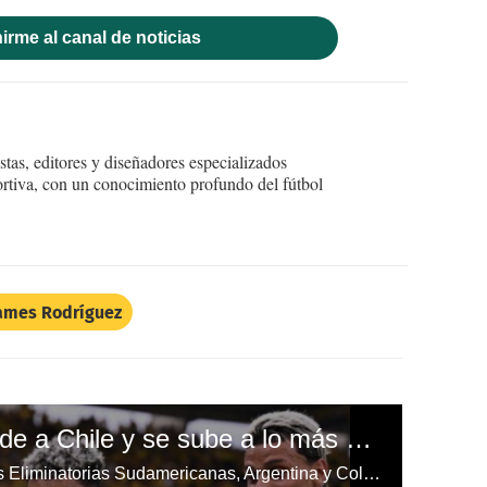
irme al canal de noticias
tas, editores y diseñadores especializados
ortiva, con un conocimiento profundo del fútbol
ames Rodríguez
Colombia golea y hunde a Chile y se sube a lo más alto de la tabla de posiciones de las eliminatorias sudamericanas
Tras 10 fechas disputadas en las Eliminatorias Sudamericanas, Argentina y Colombia se aferran en la cima; Uruguay, Brasil los persiguen. Perú y Chile decepcionan.