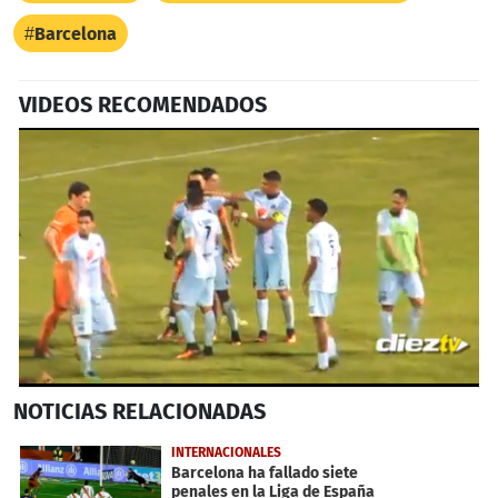
Barcelona
VIDEOS RECOMENDADOS
0
NOTICIAS
RELACIONADAS
seconds
of
1
INTERNACIONALES
minute,
Barcelona ha fallado siete
13
penales en la Liga de España