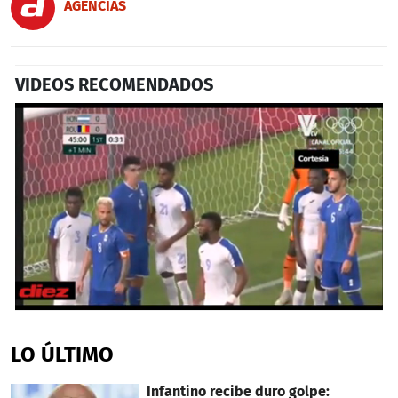
AGENCIAS
VIDEOS RECOMENDADOS
0
seconds
of
LO ÚLTIMO
33
seconds
Infantino recibe duro golpe: