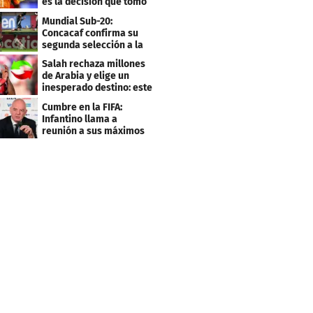
es la decisión que tomó
el jugador
Mundial Sub-20:
Concacaf confirma su
segunda selección a la
Copa del Mundo 2027
Salah rechaza millones
de Arabia y elige un
inesperado destino: este
será su club
Cumbre en la FIFA:
Infantino llama a
reunión a sus máximos
dirigentes