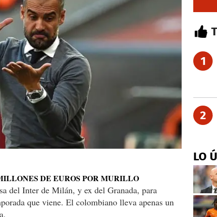
1
2
LO 
 MILLONES DE EUROS POR MURILLO
nsa del Inter de Milán, y ex del Granada, para
emporada que viene. El colombiano lleva apenas un
a.