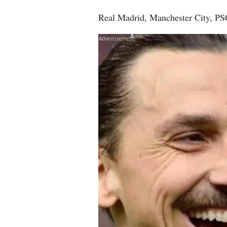
Real Madrid, Manchester City, PSG
X
X
X
X
X
X
X