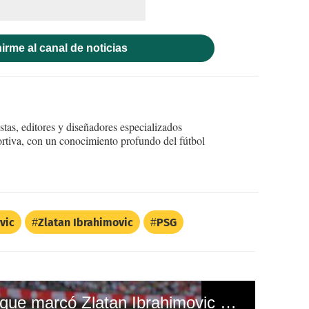
irme al canal de noticias
tas, editores y diseñadores especializados
ortiva, con un conocimiento profundo del fútbol
vic
Zlatan Ibrahimovic
PSG
El golazo de tiro libre que marcó Zlatan Ibrahimovic en la final de Copa de Liga