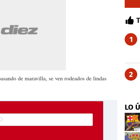
1
2
 pasando de maravilla, se ven rodeados de lindas
LO 