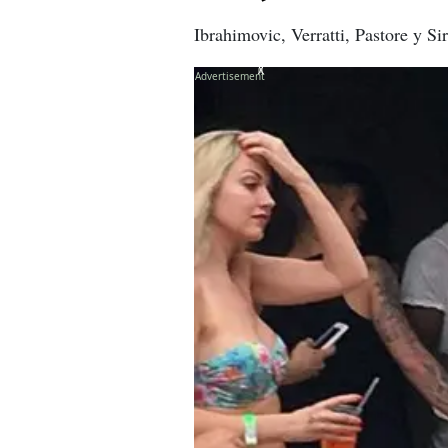
Ibrahimovic, Verratti, Pastore y S
X
X