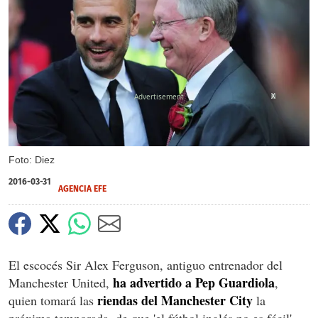
X
Foto: Diez
2016-03-31
AGENCIA EFE
El escocés Sir Alex Ferguson, antiguo entrenador del
ha advertido a Pep Guardiola
Manchester United,
,
riendas del Manchester City
quien tomará las
la
próxima temporada, de que 'el fútbol inglés no es fácil'.