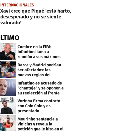
INTERNACIONALES
Xavi cree que Piqué 'está harto,
desesperado y no se siente
valorado'
ÚLTIMO
Cumbre en la FIFA:
Infantino llama a
reunión a sus máximos
dirigentes
Barca y Madrid podrían
ser afectados: las
nuevas reglas del
arbitraje en LaLiga
Infantino es acusado de
"chantaje" y se oponen a
su reelección al frente
de la FIFA
Vozinha firma contrato
con Colo Colo y es
presentado
oficialmente: su salario
Mourinho sentencia a
Vinicius y revela la
petición que le hizo en el