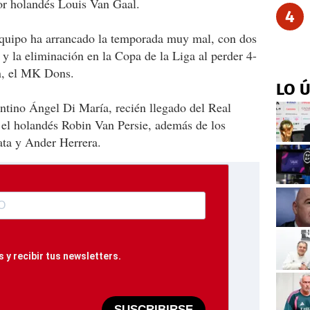
or holandés Louis Van Gaal.
4
equipo ha arrancado la temporada muy mal, con dos
 y la eliminación en la Copa de la Liga al perder 4-
ón, el MK Dons.
LO 
entino Ángel Di María, recién llegado del Real
el holandés Robin Van Persie, además de los
ta y Ander Herrera.
 y recibir tus newsletters.
SUSCRIBIRSE