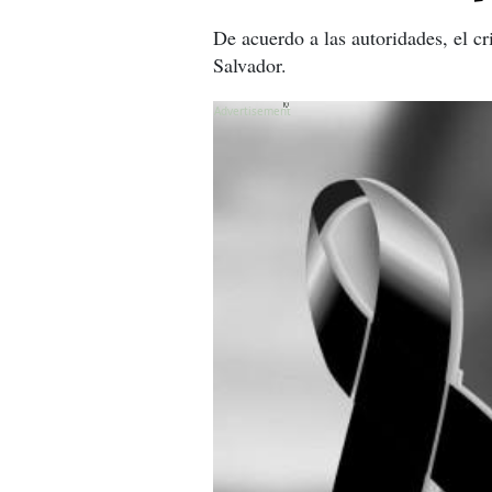
De acuerdo a las autoridades, el c
Salvador.
X
X