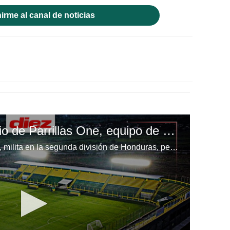
irme al canal de noticias
El espectacular estadio de Parrillas One, equipo de segunda división
El club de La Lima, Parillas One, milita en la segunda división de Honduras, pero su estadio es un lujo total. Los Parrilleros son un digno ejemplo