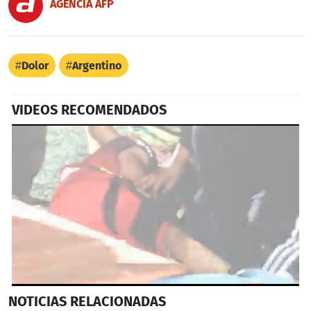
AGENCIA AFP
Dolor
Argentino
VIDEOS RECOMENDADOS
0
NOTICIAS
RELACIONADAS
seconds