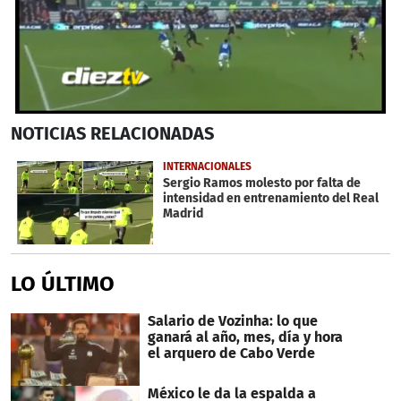
0
NOTICIAS
RELACIONADAS
seconds
of
43
INTERNACIONALES
seconds
Sergio Ramos molesto por falta de
intensidad en entrenamiento del Real
Madrid
LO ÚLTIMO
Salario de Vozinha: lo que
ganará al año, mes, día y hora
el arquero de Cabo Verde
México le da la espalda a