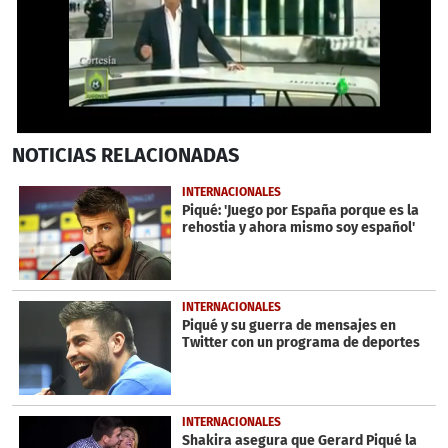
0
NOTICIAS
RELACIONADAS
seconds
of
1
INTERNACIONALES
minute,
Piqué: 'Juego por España porque es la
44
rehostia y ahora mismo soy español'
seconds
INTERNACIONALES
Piqué y su guerra de mensajes en
Twitter con un programa de deportes
INTERNACIONALES
Shakira asegura que Gerard Piqué la