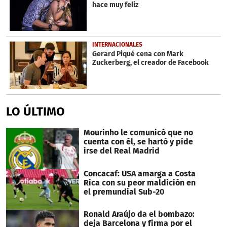
hace muy feliz
INTERNACIONALES
Gerard Piqué cena con Mark
Zuckerberg, el creador de Facebook
LO ÚLTIMO
Mourinho le comunicó que no
cuenta con él, se hartó y pide
irse del Real Madrid
Concacaf: USA amarga a Costa
Rica con su peor maldición en
el premundial Sub-20
Ronald Araújo da el bombazo:
deja Barcelona y firma por el