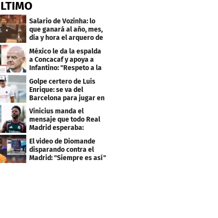
ÚLTIMO
Salario de Vozinha: lo
que ganará al año, mes,
día y hora el arquero de
Cabo Verde
México le da la espalda
a Concacaf y apoya a
Infantino: "Respeto a la
gobernanza"
Golpe certero de Luis
Enrique: se va del
Barcelona para jugar en
el PSG
Vinicius manda el
mensaje que todo Real
Madrid esperaba:
"Mourinho..."
El video de Diomande
disparando contra el
Madrid: "Siempre es así"