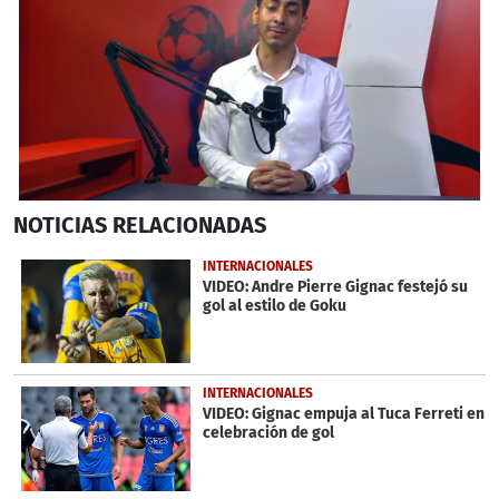
0
NOTICIAS
RELACIONADAS
seconds
of
7
INTERNACIONALES
minutes,
VIDEO: Andre Pierre Gignac festejó su
45
gol al estilo de Goku
seconds
INTERNACIONALES
VIDEO: Gignac empuja al Tuca Ferreti en
celebración de gol