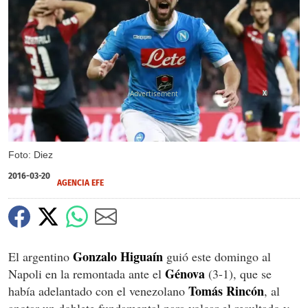
X
Foto: Diez
2016-03-20
AGENCIA EFE
Gonzalo Higuaín
El argentino
guió este domingo al
Génova
Napoli en la remontada ante el
(3-1), que se
Tomás Rincón
había adelantado con el venezolano
, al
anotar un doblete fundamental para volcar el resultado y