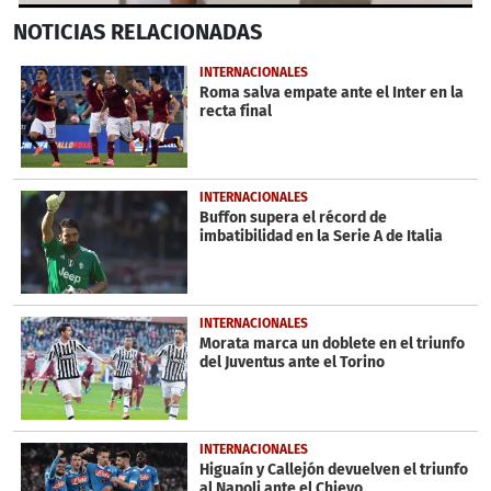
0
NOTICIAS
RELACIONADAS
seconds
of
54
INTERNACIONALES
seconds
Roma salva empate ante el Inter en la
recta final
INTERNACIONALES
Buffon supera el récord de
imbatibilidad en la Serie A de Italia
INTERNACIONALES
Morata marca un doblete en el triunfo
del Juventus ante el Torino
INTERNACIONALES
Higuaín y Callejón devuelven el triunfo
al Napoli ante el Chievo