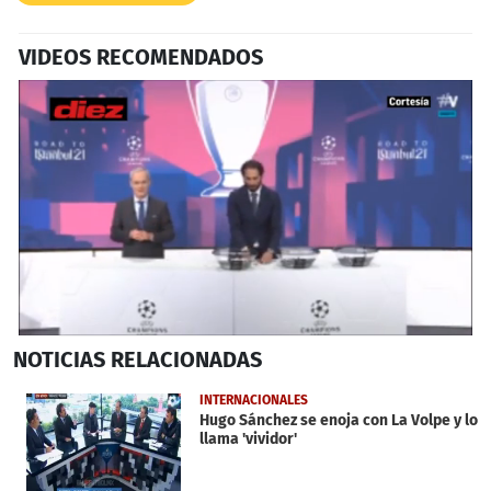
VIDEOS RECOMENDADOS
0
NOTICIAS
RELACIONADAS
seconds
of
2
INTERNACIONALES
minutes,
Hugo Sánchez se enoja con La Volpe y lo
54
llama 'vividor'
seconds